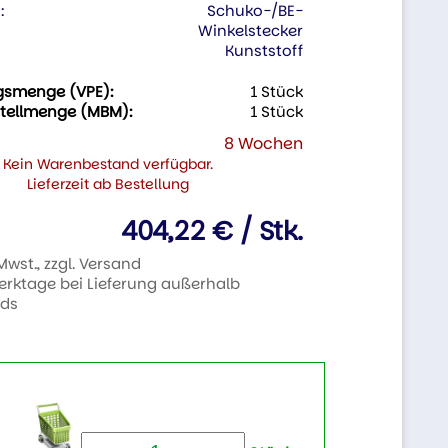
:
Schuko-/BE-
Winkelstecker
Kunststoff
gsmenge (VPE):
1 Stück
tellmenge (MBM):
1 Stück
8 Wochen
Kein Warenbestand verfügbar.
Lieferzeit ab Bestellung
404,22 € / Stk.
 Mwst., zzgl. Versand
Werktage bei Lieferung außerhalb
nds