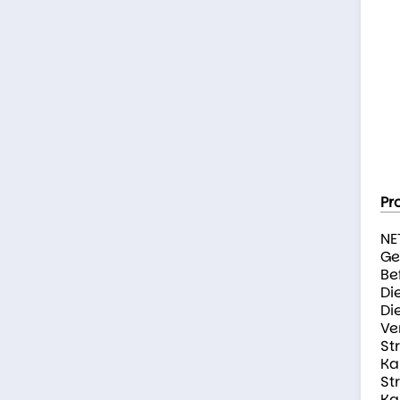
Pr
NE
Ge
Be
Di
Di
Ve
St
Ka
St
Ka