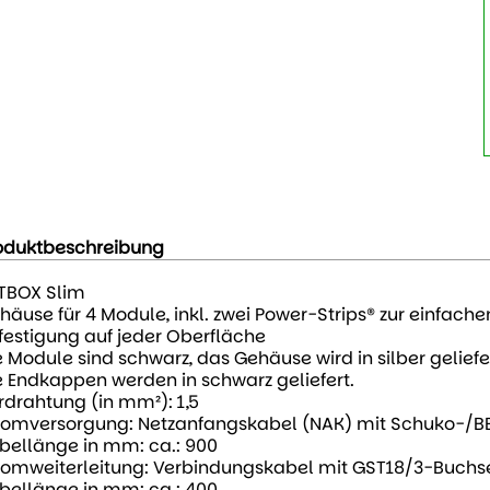
oduktbeschreibung
TBOX Slim
häuse für 4 Module, inkl. zwei Power-Strips® zur einfache
festigung auf jeder Oberfläche
e Module sind schwarz, das Gehäuse wird in silber geliefer
e Endkappen werden in schwarz geliefert.
rdrahtung (in mm²): 1,5
romversorgung: Netzanfangskabel (NAK) mit Schuko-/B
bellänge in mm: ca.: 900
romweiterleitung: Verbindungskabel mit GST18/3-Buchs
bellänge in mm: ca.: 400