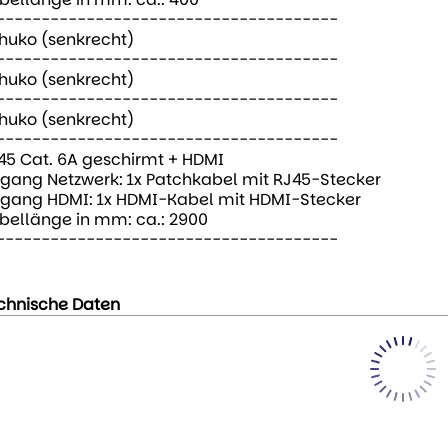
--------------------------------------
huko (senkrecht)
--------------------------------------
huko (senkrecht)
--------------------------------------
huko (senkrecht)
--------------------------------------
45 Cat. 6A geschirmt + HDMI
ngang Netzwerk: 1x Patchkabel mit RJ45-Stecker
ngang HDMI: 1x HDMI-Kabel mit HDMI-Stecker
bellänge in mm: ca.: 2900
--------------------------------------
chnische Daten