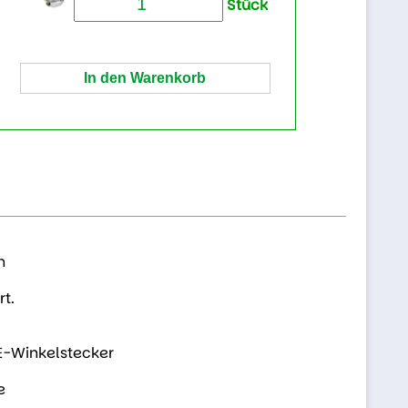
Stück
n
t.
E-Winkelstecker
e