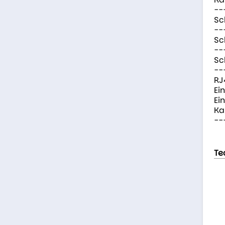
--
Sc
--
Sc
--
Sc
--
RJ
Ei
Ei
Ka
--
Te