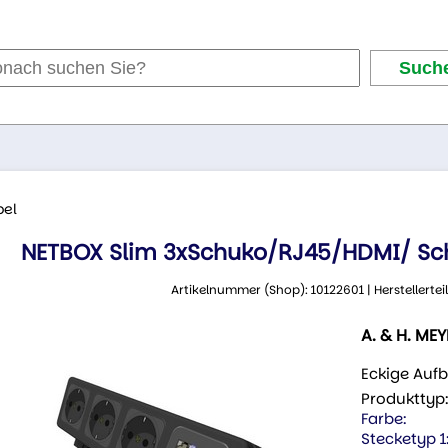
bel
NETBOX Slim 3xSchuko/RJ45/HDMI/ Sc
Artikelnummer (Shop): 10122601 | Herstellertei
A. & H. ME
Eckige Auf
Produkttyp
Farbe:
Stecketyp 1