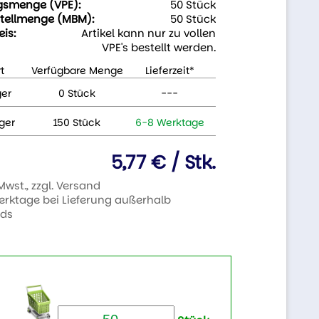
gsmenge (VPE):
50 Stück
tellmenge (MBM):
50 Stück
eis:
Artikel kann nur zu vollen
VPE's bestellt werden.
t
Verfügbare Menge
Lieferzeit*
ger
0 Stück
---
ger
150 Stück
6-8 Werktage
5,77 € / Stk.
 Mwst., zzgl. Versand
Werktage bei Lieferung außerhalb
nds