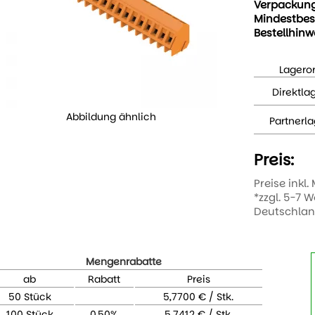
Verpackun
Mindestbes
Bestellhinw
Lageror
Direktla
Abbildung ähnlich
Partnerla
Preis:
Preise inkl.
*zzgl. 5-7 
Deutschla
Mengenrabatte
ab
Rabatt
Preis
50 Stück
5,7700 € / Stk.
100 Stück
0,50%
5,7412 € / Stk.