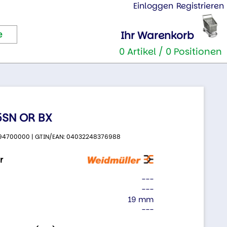
Einloggen
Registrieren
Ihr Warenkorb
0 Artikel / 0 Positionen
.5SN OR BX
 9994700000 | GTIN/EAN: 04032248376988
r
---
---
19 mm
---