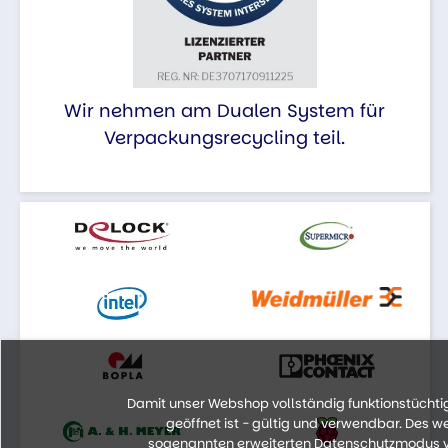
Wir nehmen am Dualen System für
Verpackungsrecycling teil.
Damit unser Webshop vollständig funktionstüchtig 
geöffnet ist - gültig und verwendbar. Des 
sogenannten erweiterten Datenschutzmodus vo