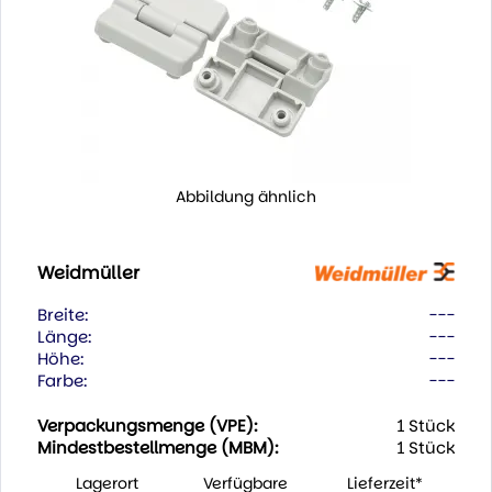
Abbildung ähnlich
Weidmüller
Breite:
---
Länge:
---
Höhe:
---
Farbe:
---
Verpackungsmenge (VPE):
1 Stück
Mindestbestellmenge (MBM):
1 Stück
Lagerort
Verfügbare
Lieferzeit*