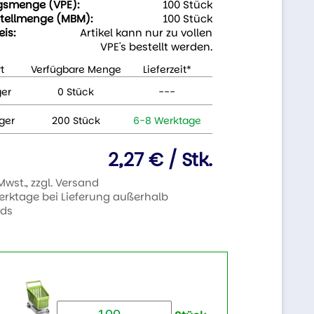
gsmenge (VPE):
100 Stück
tellmenge (MBM):
100 Stück
eis:
Artikel kann nur zu vollen
VPE's bestellt werden.
t
Verfügbare Menge
Lieferzeit*
ger
0 Stück
---
ger
200 Stück
6-8 Werktage
2,27 € / Stk.
 Mwst., zzgl. Versand
Werktage bei Lieferung außerhalb
nds