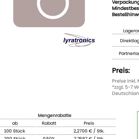
Verpackun
Mindestbes
Bestellhinw
Lageror
Direktla
Partnerla
Preis:
Preise inkl.
*zzgl. 5-7 
Deutschla
Mengenrabatte
ab
Rabatt
Preis
100 Stück
2,2700 € / Stk.
200 Stück
0,50%
2,2587 € / Stk.