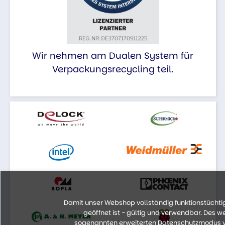
Wir nehmen am Dualen System für
Verpackungsrecycling teil.
Damit unser Webshop vollständig funktionstüchtig 
geöffnet ist - gültig und verwendbar. Des 
sogenannten erweiterten Datenschutzmodus vo