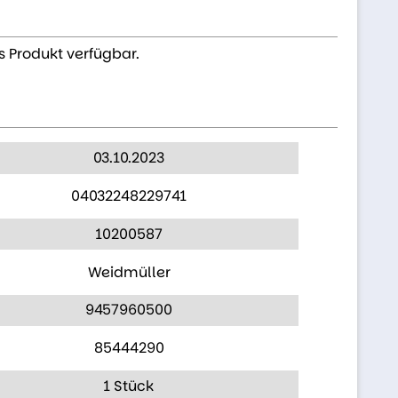
s Produkt verfügbar.
03.10.2023
04032248229741
10200587
Weidmüller
9457960500
85444290
1 Stück