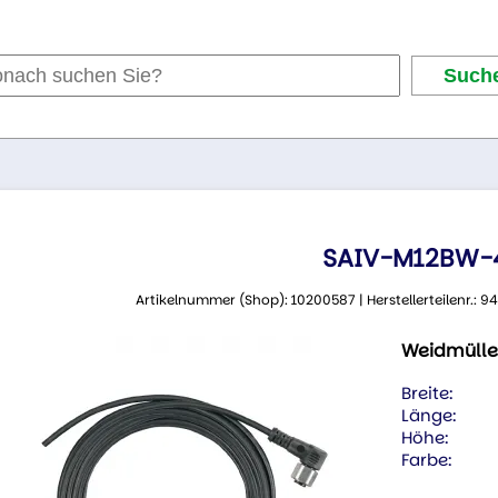
SAIV-M12BW-
Artikelnummer (Shop): 10200587 | Herstellerteilenr.:
Weidmülle
Breite:
Länge:
Höhe:
Farbe: