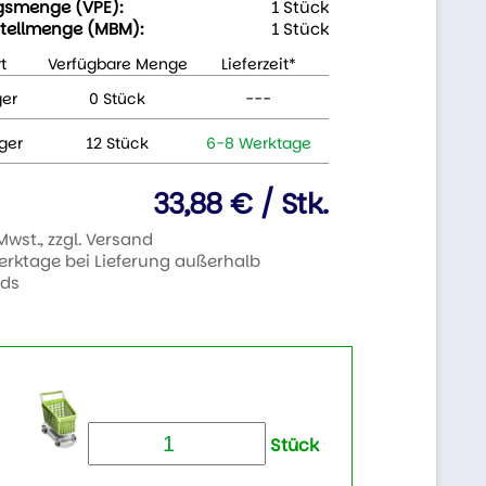
gsmenge (VPE):
1 Stück
tellmenge (MBM):
1 Stück
t
Verfügbare Menge
Lieferzeit*
ger
0 Stück
---
ger
12 Stück
6-8 Werktage
33,88 € / Stk.
 Mwst., zzgl. Versand
Werktage bei Lieferung außerhalb
nds
Stück