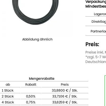
Verpackun
Mindestbes
Lageror
Direktla
Partnerla
Abbildung ähnlich
Preis:
Preise inkl.
*zzgl. 5-7 
Deutschla
Mengenrabatte
ab
Rabatt
Preis
1 Stück
33,8800 € / Stk.
2 Stück
0,50%
33,7106 € / Stk.
4 Stück
0,75%
33,6259 € / Stk.