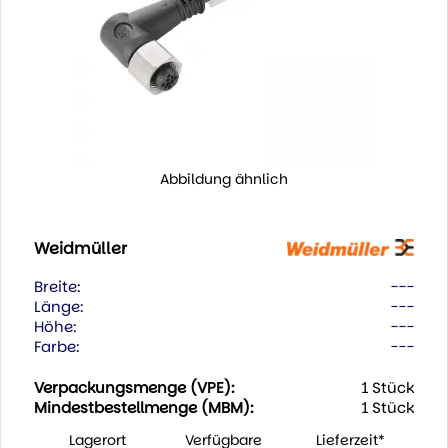
Abbildung ähnlich
Weidmüller
Breite:
---
Länge:
---
Höhe:
---
Farbe:
---
Verpackungsmenge (VPE):
1 Stück
Mindestbestellmenge (MBM):
1 Stück
Lagerort
Verfügbare
Lieferzeit*