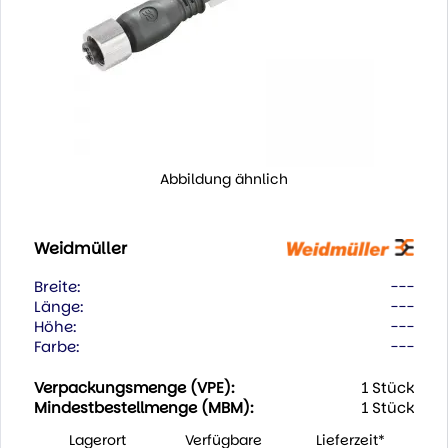
Abbildung ähnlich
Weidmüller
Breite:
---
Länge:
---
Höhe:
---
Farbe:
---
Verpackungsmenge (VPE):
1 Stück
Mindestbestellmenge (MBM):
1 Stück
Lagerort
Verfügbare
Lieferzeit*