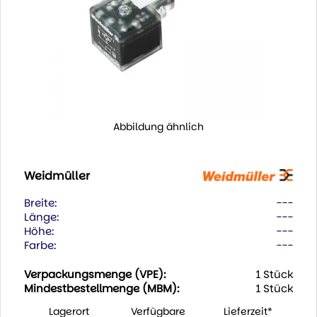
Abbildung ähnlich
Weidmüller
Breite:
---
Länge:
---
Höhe:
---
Farbe:
---
Verpackungsmenge (VPE):
1 Stück
Mindestbestellmenge (MBM):
1 Stück
Lagerort
Verfügbare
Lieferzeit*