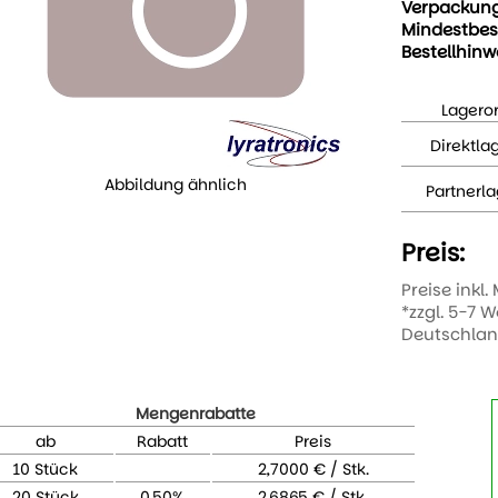
Verpackun
Mindestbes
Bestellhinw
Lageror
Direktla
Abbildung ähnlich
Partnerla
Preis:
Preise inkl.
*zzgl. 5-7 
Deutschla
Mengenrabatte
ab
Rabatt
Preis
10 Stück
2,7000 € / Stk.
20 Stück
0,50%
2,6865 € / Stk.