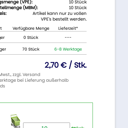
gsmenge (VPE):
10 Stück
tellmenge (MBM):
10 Stück
eis:
Artikel kann nur zu vollen
VPE's bestellt werden.
t
Verfügbare Menge
Lieferzeit*
ger
0 Stück
---
ger
70 Stück
6-8 Werktage
2,70 € / Stk.
 Mwst., zzgl. Versand
Werktage bei Lieferung außerhalb
nds