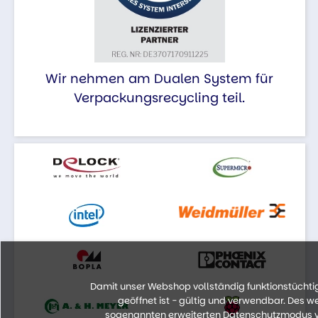
Wir nehmen am Dualen System für
Verpackungsrecycling teil.
Damit unser Webshop vollständig funktionstüchtig 
geöffnet ist - gültig und verwendbar. Des 
sogenannten erweiterten Datenschutzmodus vo