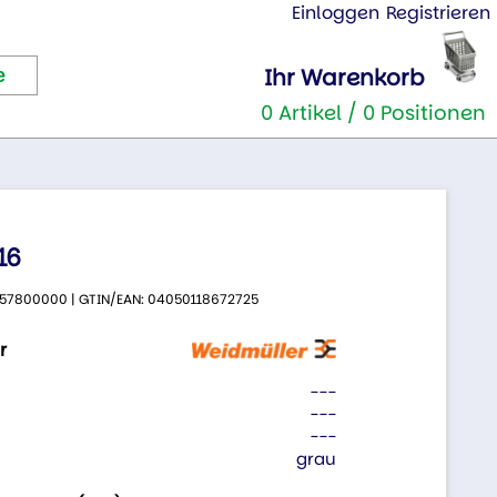
Einloggen
Registrieren
Ihr Warenkorb
0 Artikel / 0 Positionen
16
 2657800000 | GTIN/EAN: 04050118672725
r
---
---
---
grau