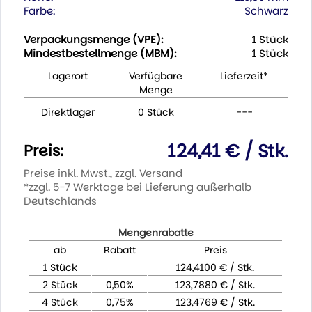
Farbe:
Schwarz
Verpackungsmenge (VPE):
1 Stück
Mindestbestellmenge (MBM):
1 Stück
Lagerort
Verfügbare
Lieferzeit*
Menge
Direktlager
0 Stück
---
124,41 € / Stk.
Preis:
Preise inkl. Mwst., zzgl. Versand
*zzgl. 5-7 Werktage bei Lieferung außerhalb
Deutschlands
Mengenrabatte
ab
Rabatt
Preis
1 Stück
124,4100 € / Stk.
2 Stück
0,50%
123,7880 € / Stk.
4 Stück
0,75%
123,4769 € / Stk.