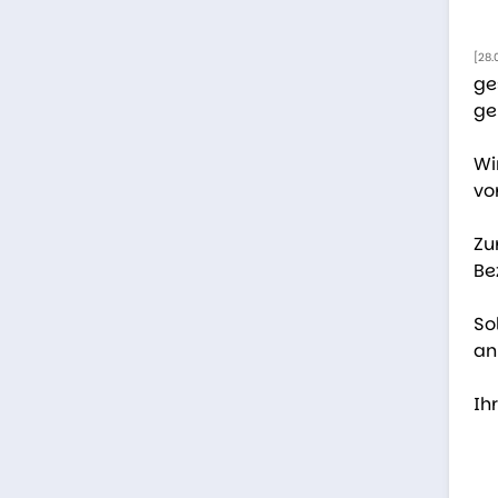
[28.
ge
ge
Wi
vo
Zu
Be
So
an
Ih