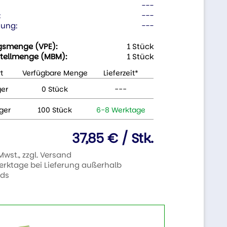
---
:
---
ung:
---
gsmenge (VPE):
1 Stück
tellmenge (MBM):
1 Stück
t
Verfügbare Menge
Lieferzeit*
ger
0 Stück
---
ger
100 Stück
6-8 Werktage
37,85 € / Stk.
 Mwst., zzgl. Versand
Werktage bei Lieferung außerhalb
nds