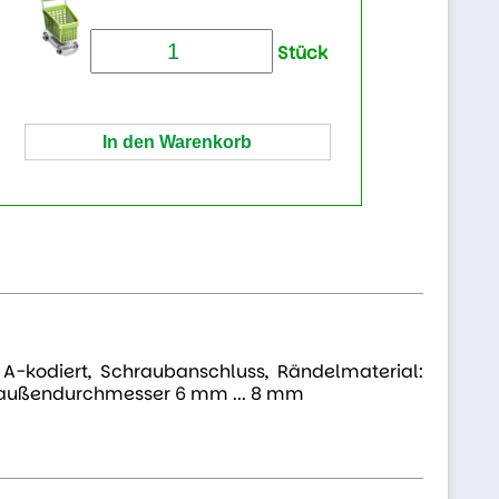
Stück
 A-kodiert, Schraubanschluss, Rändelmaterial:
elaußendurchmesser 6 mm ... 8 mm