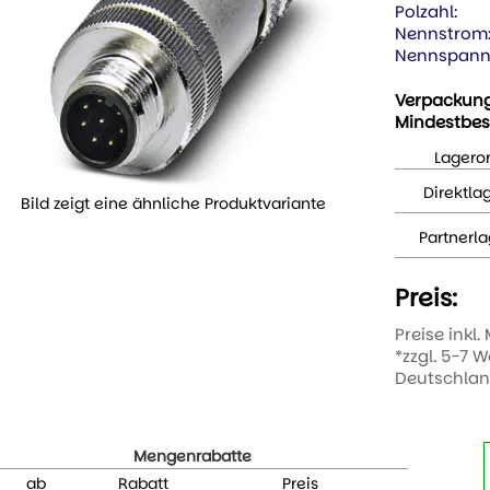
Polzahl:
Nennstrom
Nennspann
Verpackun
Mindestbes
Lageror
Direktla
Bild zeigt eine ähnliche Produktvariante
Partnerla
Preis:
Preise inkl.
*zzgl. 5-7 
Deutschla
Mengenrabatte
ab
Rabatt
Preis