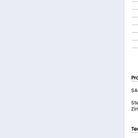
Pr
SA
St
Zi
Te