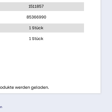
1511857
85366990
1 Stück
1 Stück
Produkte werden geladen.
en