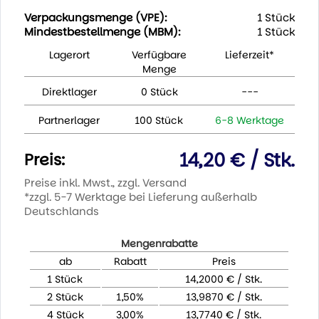
Verpackungsmenge (VPE):
1 Stück
Mindestbestellmenge (MBM):
1 Stück
Lagerort
Verfügbare
Lieferzeit*
Menge
Direktlager
0 Stück
---
Partnerlager
100 Stück
6-8 Werktage
14,20 € / Stk.
Preis:
Preise inkl. Mwst., zzgl. Versand
*zzgl. 5-7 Werktage bei Lieferung außerhalb
Deutschlands
Mengenrabatte
ab
Rabatt
Preis
1 Stück
14,2000 € / Stk.
2 Stück
1,50%
13,9870 € / Stk.
4 Stück
3,00%
13,7740 € / Stk.