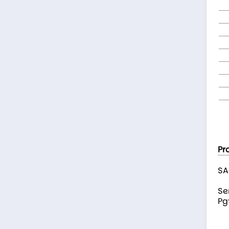
Pr
SA
Se
Pg