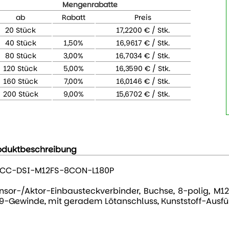
Mengenrabatte
ab
Rabatt
Preis
20 Stück
17,2200 € / Stk.
40 Stück
1,50%
16,9617 € / Stk.
80 Stück
3,00%
16,7034 € / Stk.
120 Stück
5,00%
16,3590 € / Stk.
160 Stück
7,00%
16,0146 € / Stk.
200 Stück
9,00%
15,6702 € / Stk.
oduktbeschreibung
CC-DSI-M12FS-8CON-L180P
nsor-/Aktor-Einbausteckverbinder, Buchse, 8-polig, M
9-Gewinde, mit geradem Lötanschluss, Kunststoff-Ausf