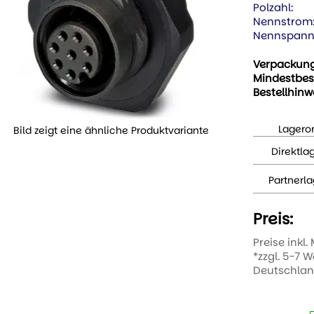
Polzahl:
Nennstrom
Nennspann
Verpackun
Mindestbes
Bestellhinw
Lageror
Bild zeigt eine ähnliche Produktvariante
Direktla
Partnerla
Preis:
Preise inkl.
*zzgl. 5-7 
Deutschla