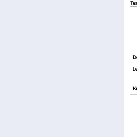
Te
D
L
K