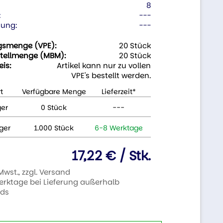
8
:
---
ung:
---
gsmenge (VPE):
20 Stück
tellmenge (MBM):
20 Stück
eis:
Artikel kann nur zu vollen
VPE's bestellt werden.
t
Verfügbare Menge
Lieferzeit*
ger
0 Stück
---
ger
1.000 Stück
6-8 Werktage
17,22 € / Stk.
 Mwst., zzgl. Versand
Werktage bei Lieferung außerhalb
nds