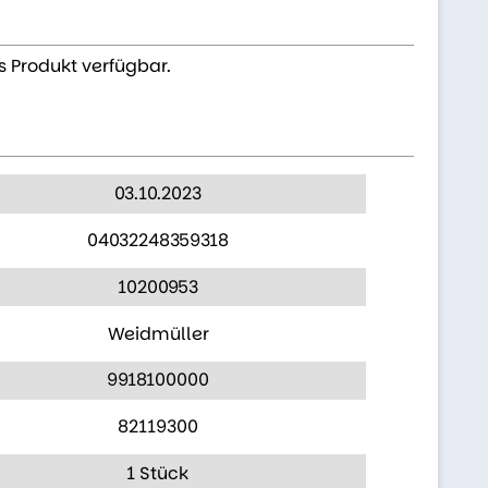
s Produkt verfügbar.
03.10.2023
04032248359318
10200953
Weidmüller
9918100000
82119300
1 Stück