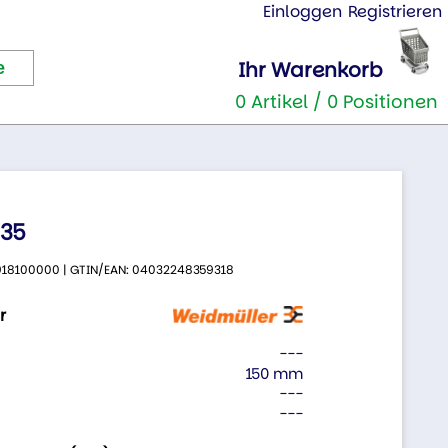
Einloggen
Registrieren
Ihr Warenkorb
0 Artikel / 0 Positionen
 35
 9918100000 | GTIN/EAN: 04032248359318
r
---
150 mm
---
---