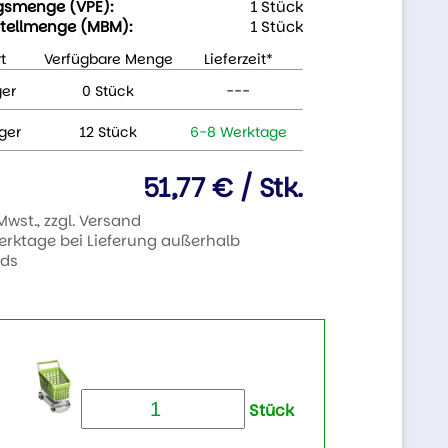
gsmenge (VPE):
1 Stück
tellmenge (MBM):
1 Stück
t
Verfügbare Menge
Lieferzeit*
ger
0 Stück
---
ger
12 Stück
6-8 Werktage
51,77 € / Stk.
 Mwst., zzgl. Versand
Werktage bei Lieferung außerhalb
nds
Stück