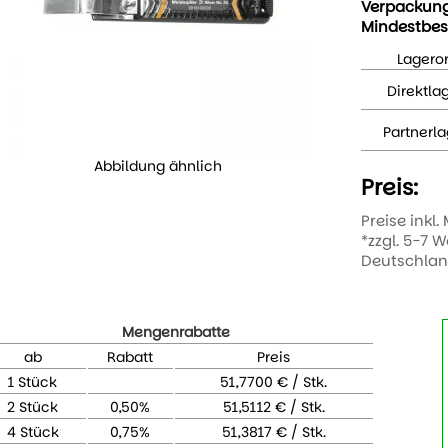
Verpackun
Mindestbes
Lageror
Direktla
Partnerla
Abbildung ähnlich
Preis:
Preise inkl.
*zzgl. 5-7 
Deutschla
Mengenrabatte
ab
Rabatt
Preis
1 Stück
51,7700 € / Stk.
2 Stück
0,50%
51,5112 € / Stk.
4 Stück
0,75%
51,3817 € / Stk.