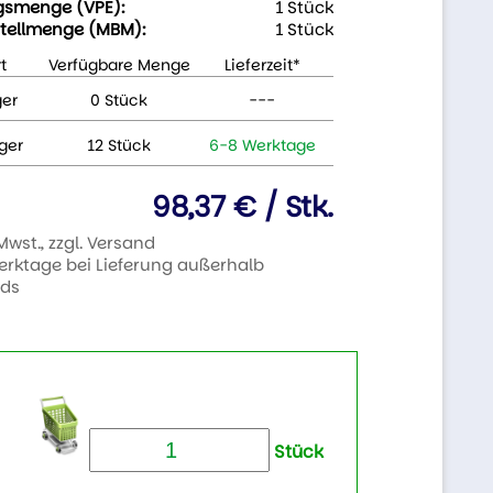
gsmenge (VPE):
1 Stück
tellmenge (MBM):
1 Stück
t
Verfügbare Menge
Lieferzeit*
ger
0 Stück
---
ger
12 Stück
6-8 Werktage
98,37 € / Stk.
 Mwst., zzgl. Versand
Werktage bei Lieferung außerhalb
nds
Stück