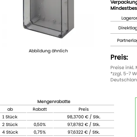
Verpackun
Mindestbes
Lageror
Direktla
Partnerla
Abbildung ähnlich
Preis:
Preise inkl.
*zzgl. 5-7 
Deutschla
Mengenrabatte
ab
Rabatt
Preis
1 Stück
98,3700 € / Stk.
2 Stück
0,50%
97,8782 € / Stk.
4 Stück
0,75%
97,6322 € / Stk.