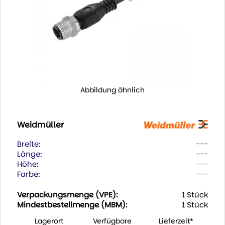
Abbildung ähnlich
Weidmüller
Breite:
---
Länge:
---
Höhe:
---
Farbe:
---
Verpackungsmenge (VPE):
1 Stück
Mindestbestellmenge (MBM):
1 Stück
Lagerort
Verfügbare
Lieferzeit*