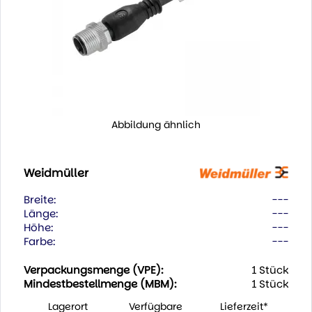
Abbildung ähnlich
Weidmüller
Breite:
---
Länge:
---
Höhe:
---
Farbe:
---
Verpackungsmenge (VPE):
1 Stück
Mindestbestellmenge (MBM):
1 Stück
Lagerort
Verfügbare
Lieferzeit*