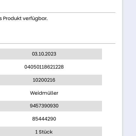
s Produkt verfügbar.
03.10.2023
04050118621228
10200216
Weidmüller
9457390930
85444290
1 Stück