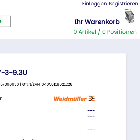
Einloggen
Registrieren
Ihr Warenkorb
0 Artikel / 0 Positionen
-3-9.3U
 9457390930 | GTIN/EAN: 04050118621228
r
---
---
---
---