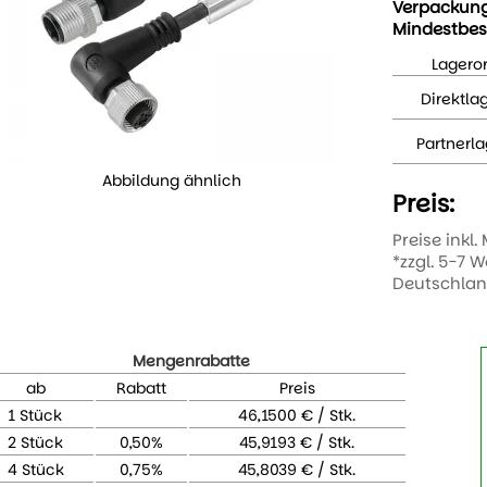
Verpackun
Mindestbes
Lageror
Direktla
Partnerla
Abbildung ähnlich
Preis:
Preise inkl.
*zzgl. 5-7 
Deutschla
Mengenrabatte
ab
Rabatt
Preis
1 Stück
46,1500 € / Stk.
2 Stück
0,50%
45,9193 € / Stk.
4 Stück
0,75%
45,8039 € / Stk.