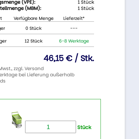
gsmenge (VPE):
1 Stück
tellmenge (MBM):
1 Stück
t
Verfügbare Menge
Lieferzeit*
ger
0 Stück
---
ger
12 Stück
6-8 Werktage
46,15 € / Stk.
 Mwst., zzgl. Versand
Werktage bei Lieferung außerhalb
nds
Stück