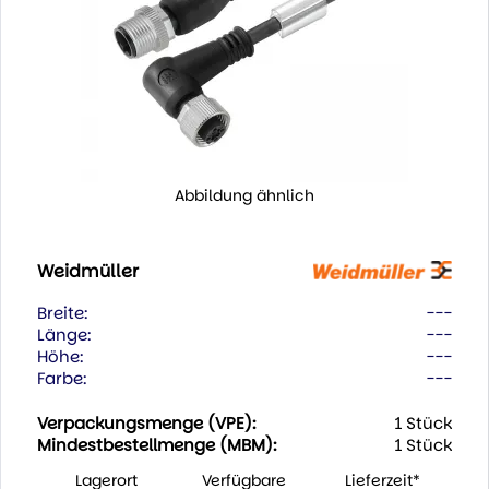
Abbildung ähnlich
Weidmüller
Breite:
---
Länge:
---
Höhe:
---
Farbe:
---
Verpackungsmenge (VPE):
1 Stück
Mindestbestellmenge (MBM):
1 Stück
Lagerort
Verfügbare
Lieferzeit*