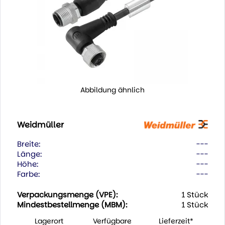
Abbildung ähnlich
Weidmüller
Breite:
---
Länge:
---
Höhe:
---
Farbe:
---
Verpackungsmenge (VPE):
1 Stück
Mindestbestellmenge (MBM):
1 Stück
Lagerort
Verfügbare
Lieferzeit*