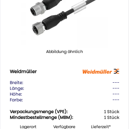
Abbildung ähnlich
Weidmüller
Breite:
---
Länge:
---
Höhe:
---
Farbe:
---
Verpackungsmenge (VPE):
1 Stück
Mindestbestellmenge (MBM):
1 Stück
Lagerort
Verfügbare
Lieferzeit*