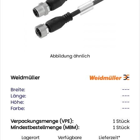
Abbildung ähnlich
Weidmüller
Breite:
---
Länge:
---
Höhe:
---
Farbe:
---
Verpackungsmenge (VPE):
1 Stück
Mindestbestellmenge (MBM):
1 Stück
Lagerort
Verfügbare
Lieferzeit*