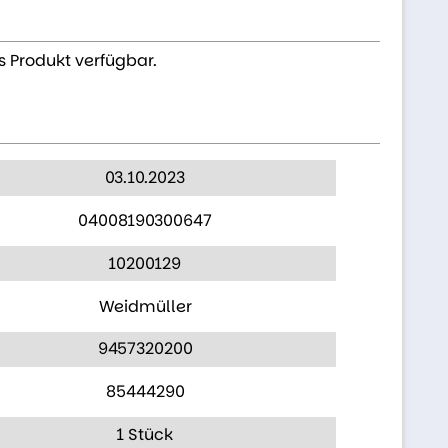
s Produkt verfügbar.
03.10.2023
04008190300647
10200129
Weidmüller
9457320200
85444290
1 Stück