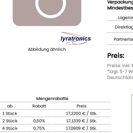
Verpackun
Mindestbes
Lageror
Direktla
Partnerla
Abbildung ähnlich
Preis:
Preise inkl.
*zzgl. 5-7 
Deutschla
Mengenrabatte
ab
Rabatt
Preis
1 Stück
17,2200 € / Stk.
2 Stück
0,50%
17,1339 € / Stk.
4 Stück
0,75%
17,0909 € / Stk.