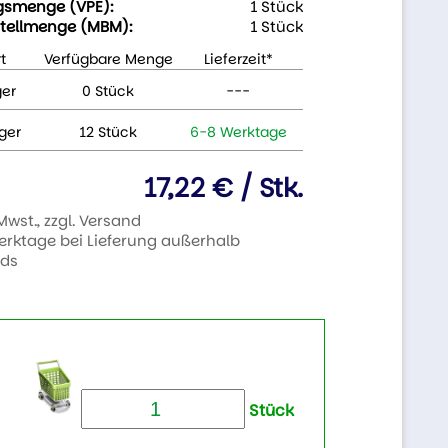
gsmenge (VPE):
1 Stück
tellmenge (MBM):
1 Stück
t
Verfügbare Menge
Lieferzeit*
ger
0 Stück
---
ger
12 Stück
6-8 Werktage
17,22 € / Stk.
 Mwst., zzgl. Versand
Werktage bei Lieferung außerhalb
nds
Stück