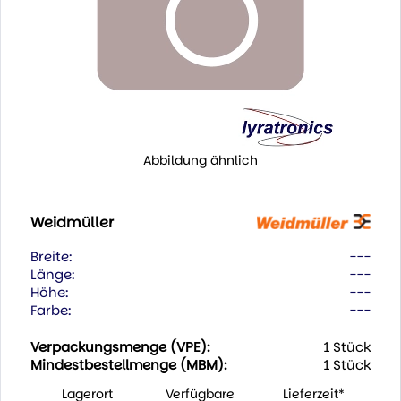
Abbildung ähnlich
Weidmüller
Breite:
---
Länge:
---
Höhe:
---
Farbe:
---
Verpackungsmenge (VPE):
1 Stück
Mindestbestellmenge (MBM):
1 Stück
Lagerort
Verfügbare
Lieferzeit*