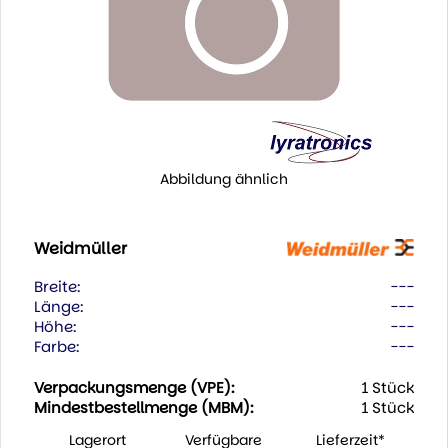
Abbildung ähnlich
Weidmüller
Breite:
---
Länge:
---
Höhe:
---
Farbe:
---
Verpackungsmenge (VPE):
1 Stück
Mindestbestellmenge (MBM):
1 Stück
Lagerort
Verfügbare
Lieferzeit*