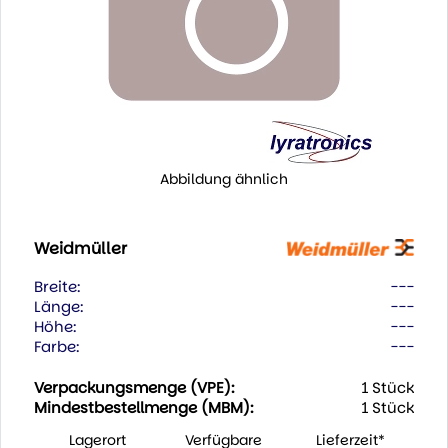
Abbildung ähnlich
Weidmüller
Breite:
---
Länge:
---
Höhe:
---
Farbe:
---
Verpackungsmenge (VPE):
1 Stück
Mindestbestellmenge (MBM):
1 Stück
Lagerort
Verfügbare
Lieferzeit*