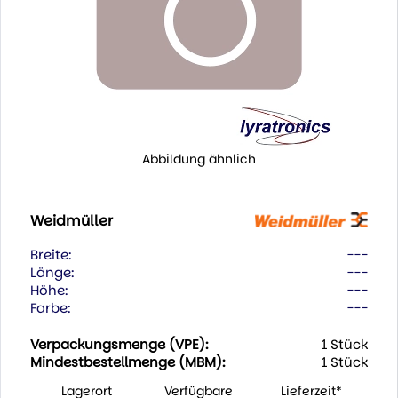
Abbildung ähnlich
Weidmüller
Breite:
---
Länge:
---
Höhe:
---
Farbe:
---
Verpackungsmenge (VPE):
1 Stück
Mindestbestellmenge (MBM):
1 Stück
Lagerort
Verfügbare
Lieferzeit*