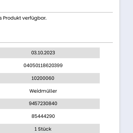
s Produkt verfügbar.
03.10.2023
04050118620399
10200060
Weidmüller
9457230840
85444290
1 Stück