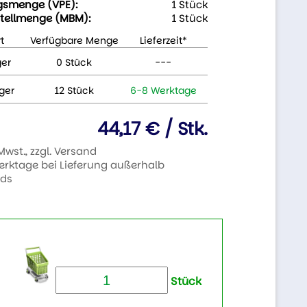
gsmenge (VPE):
1 Stück
tellmenge (MBM):
1 Stück
t
Verfügbare Menge
Lieferzeit*
ger
0 Stück
---
ger
12 Stück
6-8 Werktage
44,17 € / Stk.
 Mwst., zzgl. Versand
Werktage bei Lieferung außerhalb
nds
Stück