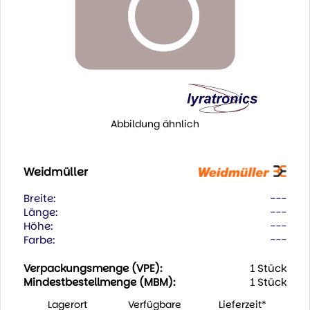
Abbildung ähnlich
Weidmüller
Breite:
---
Länge:
---
Höhe:
---
Farbe:
---
Verpackungsmenge (VPE):
1 Stück
Mindestbestellmenge (MBM):
1 Stück
Lagerort
Verfügbare
Lieferzeit*