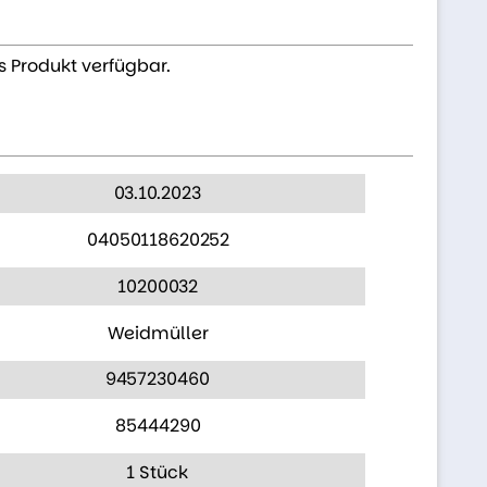
s Produkt verfügbar.
03.10.2023
04050118620252
10200032
Weidmüller
9457230460
85444290
1 Stück