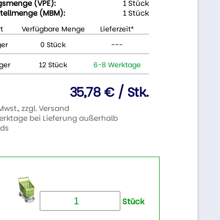
gsmenge (VPE):
1 Stück
tellmenge (MBM):
1 Stück
t
Verfügbare Menge
Lieferzeit*
ger
0 Stück
---
ger
12 Stück
6-8 Werktage
35,78 € / Stk.
 Mwst., zzgl. Versand
Werktage bei Lieferung außerhalb
nds
Stück