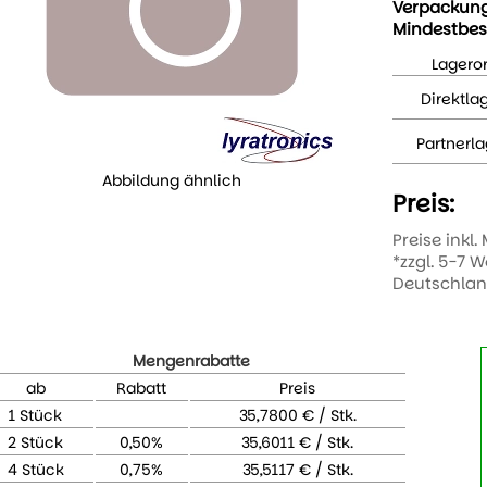
Verpackun
Mindestbes
Lageror
Direktla
Partnerla
Abbildung ähnlich
Preis:
Preise inkl.
*zzgl. 5-7 
Deutschla
Mengenrabatte
ab
Rabatt
Preis
1 Stück
35,7800 € / Stk.
2 Stück
0,50%
35,6011 € / Stk.
4 Stück
0,75%
35,5117 € / Stk.