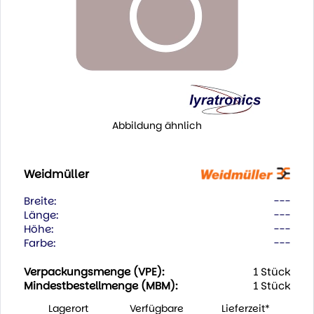
Abbildung ähnlich
Weidmüller
Breite:
---
Länge:
---
Höhe:
---
Farbe:
---
Verpackungsmenge (VPE):
1 Stück
Mindestbestellmenge (MBM):
1 Stück
Lagerort
Verfügbare
Lieferzeit*