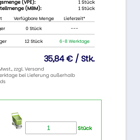
gsmenge (VPE):
1 Stück
tellmenge (MBM):
1 Stück
t
Verfügbare Menge
Lieferzeit*
ger
0 Stück
---
ger
12 Stück
6-8 Werktage
35,84 € / Stk.
 Mwst., zzgl. Versand
Werktage bei Lieferung außerhalb
nds
Stück