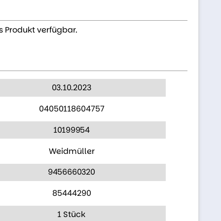
s Produkt verfügbar.
03.10.2023
04050118604757
10199954
Weidmüller
9456660320
85444290
1 Stück