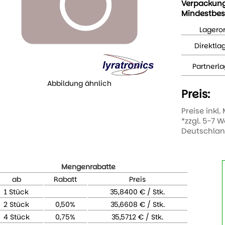
Verpackun
Mindestbes
Lageror
Direktla
Partnerla
Abbildung ähnlich
Preis:
Preise inkl.
*zzgl. 5-7 
Deutschla
Mengenrabatte
ab
Rabatt
Preis
1 Stück
35,8400 € / Stk.
2 Stück
0,50%
35,6608 € / Stk.
4 Stück
0,75%
35,5712 € / Stk.