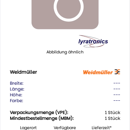
Abbildung ähnlich
Weidmüller
Breite:
---
Länge:
---
Höhe:
---
Farbe:
---
Verpackungsmenge (VPE):
1 Stück
Mindestbestellmenge (MBM):
1 Stück
Lagerort
Verfügbare
Lieferzeit*