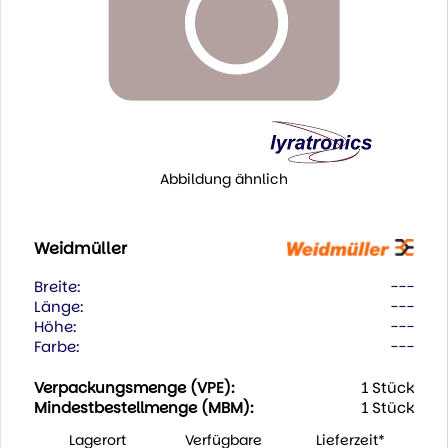
Abbildung ähnlich
Weidmüller
Breite:
---
Länge:
---
Höhe:
---
Farbe:
---
Verpackungsmenge (VPE):
1 Stück
Mindestbestellmenge (MBM):
1 Stück
Lagerort
Verfügbare
Lieferzeit*