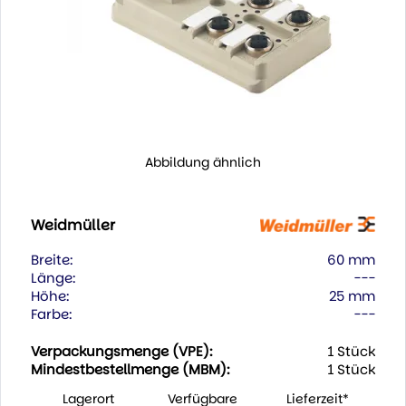
Abbildung ähnlich
Weidmüller
Breite:
60 mm
Länge:
---
Höhe:
25 mm
Farbe:
---
Verpackungsmenge (VPE):
1 Stück
Mindestbestellmenge (MBM):
1 Stück
Lagerort
Verfügbare
Lieferzeit*