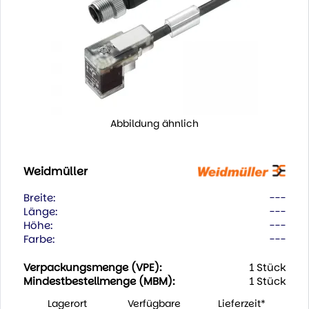
Abbildung ähnlich
Weidmüller
Breite:
---
Länge:
---
Höhe:
---
Farbe:
---
Verpackungsmenge (VPE):
1 Stück
Mindestbestellmenge (MBM):
1 Stück
Lagerort
Verfügbare
Lieferzeit*