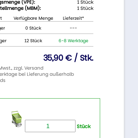
gsmenge (VPE):
1 Stück
tellmenge (MBM):
1 Stück
t
Verfügbare Menge
Lieferzeit*
ger
0 Stück
---
ger
12 Stück
6-8 Werktage
35,90 € / Stk.
 Mwst., zzgl. Versand
Werktage bei Lieferung außerhalb
nds
Stück