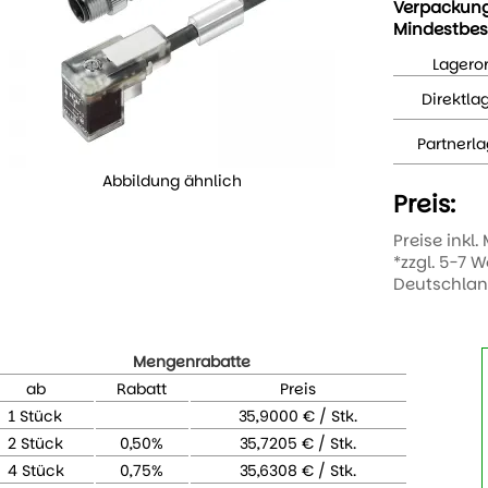
Verpackun
Mindestbes
Lageror
Direktla
Partnerla
Abbildung ähnlich
Preis:
Preise inkl.
*zzgl. 5-7 
Deutschla
Mengenrabatte
ab
Rabatt
Preis
1 Stück
35,9000 € / Stk.
2 Stück
0,50%
35,7205 € / Stk.
4 Stück
0,75%
35,6308 € / Stk.