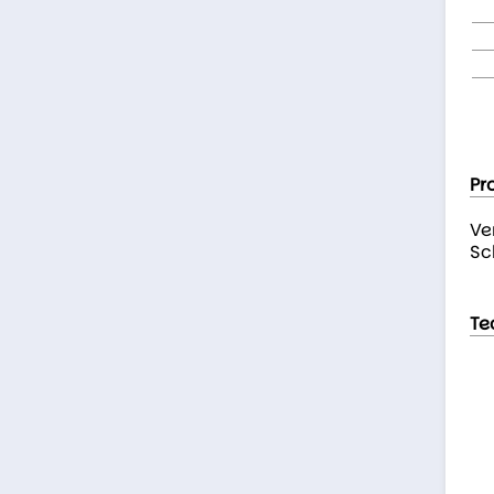
Pr
Ve
Sc
Te