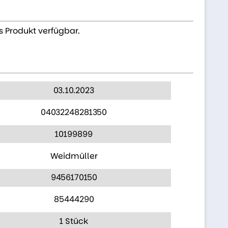
s Produkt verfügbar.
03.10.2023
04032248281350
10199899
Weidmüller
9456170150
85444290
1 Stück