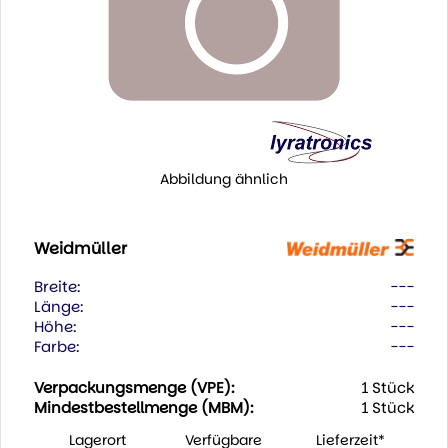
Abbildung ähnlich
Weidmüller
Breite:
---
Länge:
---
Höhe:
---
Farbe:
---
Verpackungsmenge (VPE):
1 Stück
Mindestbestellmenge (MBM):
1 Stück
Lagerort
Verfügbare
Lieferzeit*