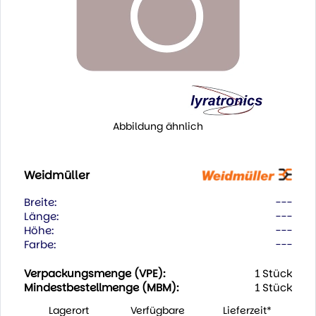
Abbildung ähnlich
Weidmüller
Breite:
---
Länge:
---
Höhe:
---
Farbe:
---
Verpackungsmenge (VPE):
1 Stück
Mindestbestellmenge (MBM):
1 Stück
Lagerort
Verfügbare
Lieferzeit*