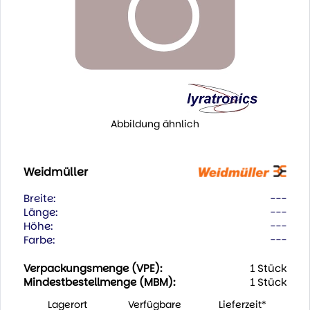
Abbildung ähnlich
Weidmüller
Breite:
---
Länge:
---
Höhe:
---
Farbe:
---
Verpackungsmenge (VPE):
1 Stück
Mindestbestellmenge (MBM):
1 Stück
Lagerort
Verfügbare
Lieferzeit*