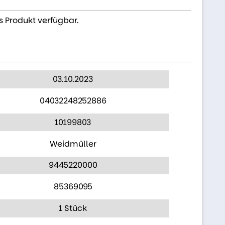
s Produkt verfügbar.
03.10.2023
04032248252886
10199803
Weidmüller
9445220000
85369095
1 Stück