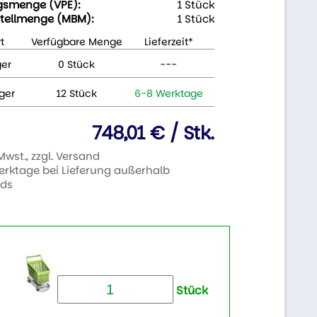
gsmenge (VPE):
1 Stück
tellmenge (MBM):
1 Stück
t
Verfügbare Menge
Lieferzeit*
ger
0 Stück
---
ger
12 Stück
6-8 Werktage
748,01 € / Stk.
 Mwst., zzgl. Versand
Werktage bei Lieferung außerhalb
nds
Stück