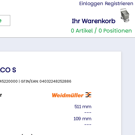
Einloggen
Registrieren
Ihr Warenkorb
0 Artikel / 0 Positionen
1CO S
 9445220000 | GTIN/EAN: 04032248252886
r
511 mm
---
109 mm
---