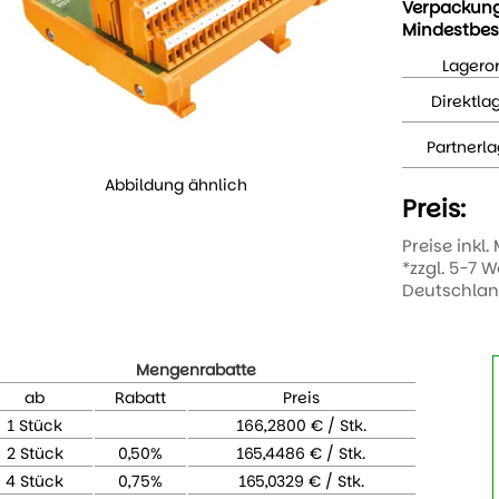
Verpackun
Mindestbes
Lageror
Direktla
Partnerla
Abbildung ähnlich
Preis:
Preise inkl.
*zzgl. 5-7 
Deutschla
Mengenrabatte
ab
Rabatt
Preis
1 Stück
166,2800 € / Stk.
2 Stück
0,50%
165,4486 € / Stk.
4 Stück
0,75%
165,0329 € / Stk.