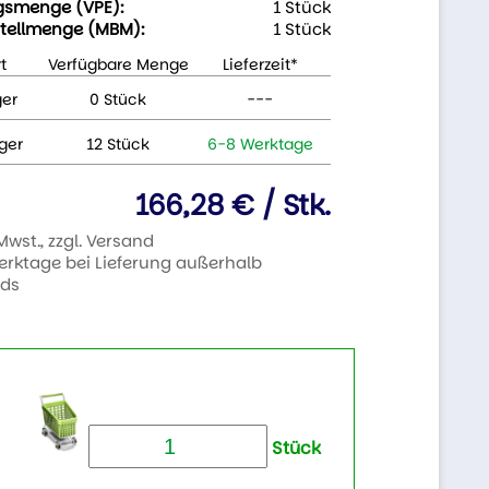
gsmenge (VPE):
1 Stück
tellmenge (MBM):
1 Stück
t
Verfügbare Menge
Lieferzeit*
ger
0 Stück
---
ger
12 Stück
6-8 Werktage
166,28 € / Stk.
 Mwst., zzgl. Versand
Werktage bei Lieferung außerhalb
nds
Stück