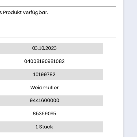
s Produkt verfügbar.
03.10.2023
04008190981082
10199782
Weidmüller
9441600000
85369095
1 Stück