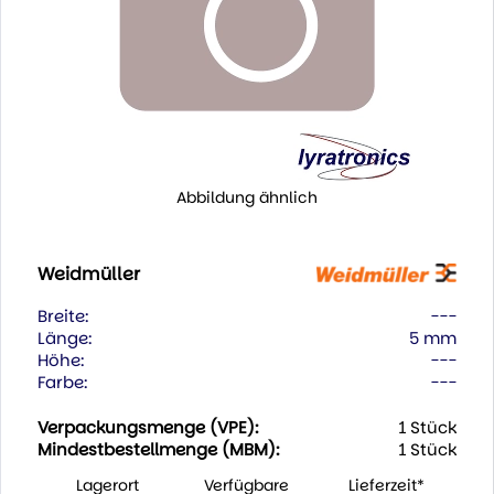
Abbildung ähnlich
Weidmüller
Breite:
---
Länge:
5 mm
Höhe:
---
Farbe:
---
Verpackungsmenge (VPE):
1 Stück
Mindestbestellmenge (MBM):
1 Stück
Lagerort
Verfügbare
Lieferzeit*