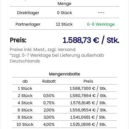
Menge
Direktlager
0 Stück
---
Partnerlager
12 Stück
6-8 Werktage
1.588,73 € / Stk.
Preis:
Preise inkl. Mwst., zzgl. Versand
*zzgl. 5-7 Werktage bei Lieferung außerhalb
Deutschlands
Mengenrabatte
ab
Rabatt
Preis
1 Stück
1.588,7300 € / Stk.
2 Stück
0,50%
1.580,7864 € / Stk.
4 Stück
0,75%
1.576,8145 € / Stk.
6 Stück
2,00%
1.556,9554 € / Stk.
8 Stück
3,00%
1.541,0681 € / Stk.
10 Stück
4,00%
1.525,1808 € / Stk.