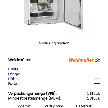
Abbildung ähnlich
Weidmüller
Breite:
---
Länge:
---
Höhe:
---
Farbe:
---
Verpackungsmenge (VPE):
1 Stück
Mindestbestellmenge (MBM):
1 Stück
Lagerort
Verfügbare
Lieferzeit*