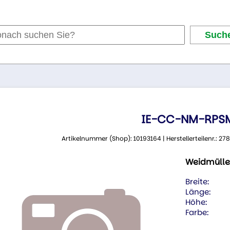
IE-CC-NM-RPS
Artikelnummer (Shop): 10193164 | Herstellerteilenr.:
Weidmülle
Breite:
Länge:
Höhe:
Farbe: