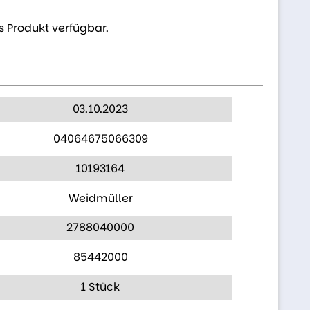
s Produkt verfügbar.
03.10.2023
04064675066309
10193164
Weidmüller
2788040000
85442000
1 Stück