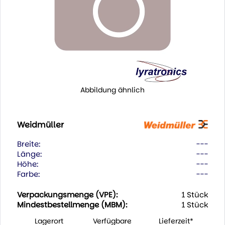
Abbildung ähnlich
Weidmüller
Breite:
---
Länge:
---
Höhe:
---
Farbe:
---
Verpackungsmenge (VPE):
1 Stück
Mindestbestellmenge (MBM):
1 Stück
Lagerort
Verfügbare
Lieferzeit*