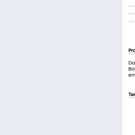
Pr
Da
Ba
er
Te