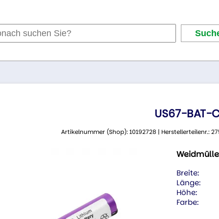
US67-BAT-
Artikelnummer (Shop): 10192728 | Herstellerteilenr.:
Weidmülle
Breite:
Länge:
Höhe:
Farbe: