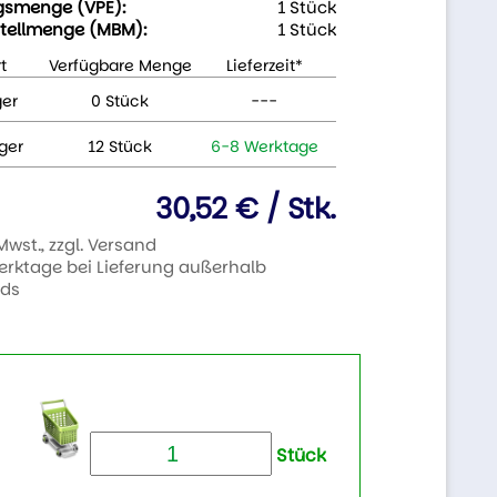
gsmenge (VPE):
1 Stück
tellmenge (MBM):
1 Stück
t
Verfügbare Menge
Lieferzeit*
ger
0 Stück
---
ger
12 Stück
6-8 Werktage
30,52 € / Stk.
 Mwst., zzgl. Versand
Werktage bei Lieferung außerhalb
nds
Stück