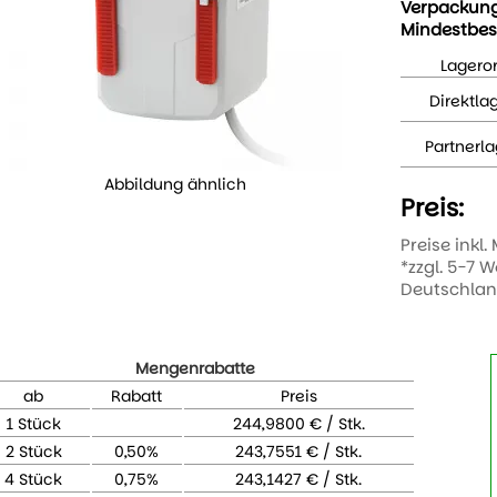
Verpackun
Mindestbes
Lageror
Direktla
Partnerla
Abbildung ähnlich
Preis:
Preise inkl.
*zzgl. 5-7 
Deutschla
Mengenrabatte
ab
Rabatt
Preis
1 Stück
244,9800 € / Stk.
2 Stück
0,50%
243,7551 € / Stk.
4 Stück
0,75%
243,1427 € / Stk.