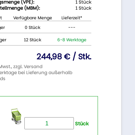
gsmenge (VPE):
1 Stück
tellmenge (MBM):
1 Stück
t
Verfügbare Menge
Lieferzeit*
ger
0 Stück
---
ger
12 Stück
6-8 Werktage
244,98 € / Stk.
 Mwst., zzgl. Versand
Werktage bei Lieferung außerhalb
nds
Stück