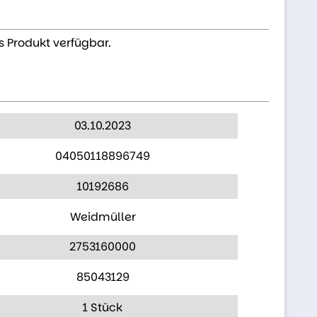
s Produkt verfügbar.
03.10.2023
04050118896749
10192686
Weidmüller
2753160000
85043129
1 Stück