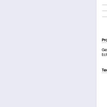
Pr
Ge
Ec
Te